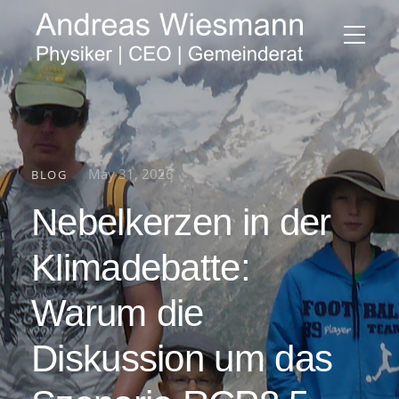
May 31, 2026
BLOG
Nebelkerzen in der
Klimadebatte:
Warum die
Diskussion um das