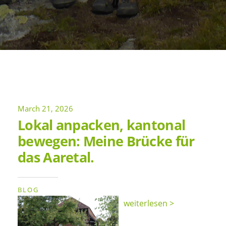
March 21, 2026
Lokal anpacken, kantonal
bewegen: Meine Brücke für
das Aaretal.
BLOG
weiterlesen >