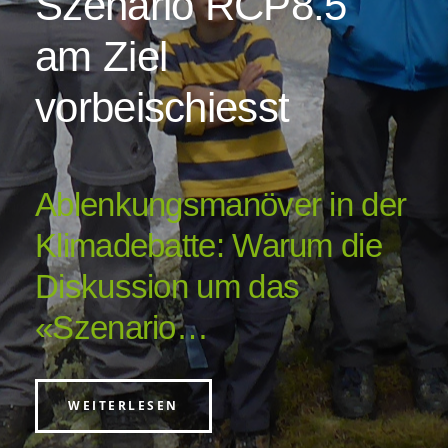
Szenario RCP8.5
am Ziel
vorbeischiesst
Ablenkungsmanöver in der
Klimadebatte: Warum die
Diskussion um das
«Szenario…
WEITERLESEN