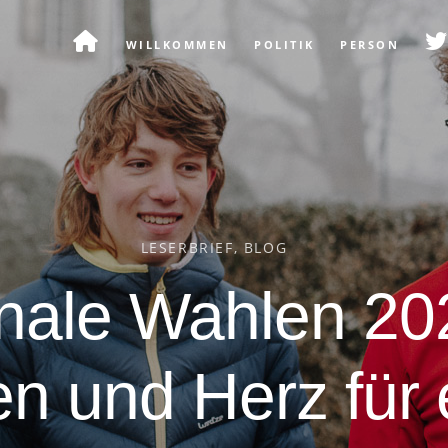
WILLKOMMEN
POLITIK
PERSON
LESERBRIEF
BLOG
nale Wahlen 202
en und Herz für 